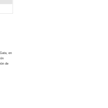
 Gata, en
ión
ción de