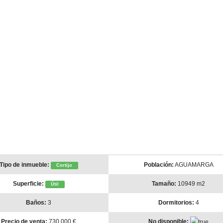
Tipo de inmueble:
Población:
AGUAMARGA
Cortijo
Superficie:
Tamaño:
10949 m2
Útil
Baños:
3
Dormitorios:
4
Precio de venta:
730.000 €
No disponible: