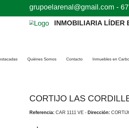
grupoelarenal@gmail.com
-
67
INMOBILIARIA LÍDER
estacadas
Quiénes Somos
Contacto
Inmuebles en Carb
CORTIJO LAS CORDILL
Referencia:
CAR 1111 VE
-
Dirección:
CORTIJ