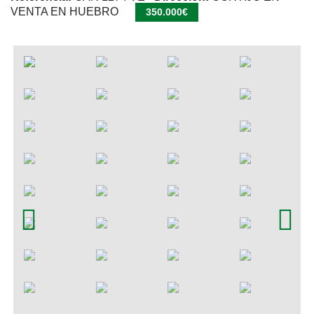
VENTA EN HUEBRO
350.000€
Contacto
Inmuebles en Carboneras
Inmuebles en Agua Amarga
Alquiler Agua Amarga
Inmuebles en Almeria
Alquila Cabo de Gata
Previous
Next