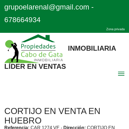
grupoelarenal@gmail.com
-
678664934
Zona privada
INMOBILIARIA
LÍDER EN VENTAS
Men
Inicio
CORTIJO EN VENTA EN
Destacadas
HUEBRO
Quiénes Somos
Referencia:
CAR 1274 VE
-
Dirección:
CORTIJO EN