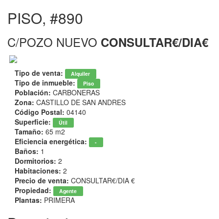
PISO, #890
C/POZO NUEVO
CONSULTAR€/DIA€
Tipo de venta:
Alquiler
Tipo de inmueble:
Piso
Población:
CARBONERAS
Zona:
CASTILLO DE SAN ANDRES
Código Postal:
04140
Superficie:
Útil
Tamaño:
65 m2
Eficiencia energética:
-
Baños:
1
Dormitorios:
2
Habitaciones:
2
Precio de venta:
CONSULTAR€/DIA €
Propiedad:
Agente
Plantas:
PRIMERA