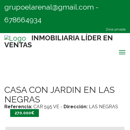
grupoelarenal@gmail.com
-
678664934
Zona privada
INMOBILIARIA LÍDER EN
VENTAS
Men
Inicio
CASA CON JARDIN EN LAS
Destacadas
NEGRAS
Quiénes Somos
Referencia:
CAR 595 VE
-
Dirección:
LAS NEGRAS
270.000€
Contacto