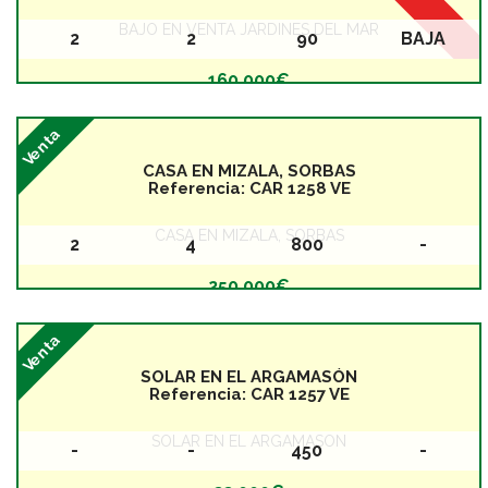
BAJO EN VENTA JARDINES DEL MAR
2
2
90
BAJA
Baños
Dormitorios
Superficie
Planta
160.000€
Venta
CASA EN MIZALA, SORBAS
Referencia:
CAR 1258 VE
CASA EN MIZALA, SORBAS
2
4
800
-
Baños
Dormitorios
Superficie
Planta
250.000€
Venta
SOLAR EN EL ARGAMASÓN
Referencia:
CAR 1257 VE
SOLAR EN EL ARGAMASÓN
-
-
450
-
Baños
Dormitorios
Superficie
Planta