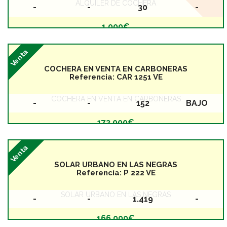
ALQUILER DE COCHERA
-
-
30
-
Baños
Dormitorios
Superficie
Planta
1.000€
Venta
COCHERA EN VENTA EN CARBONERAS
Referencia:
CAR 1251 VE
COCHERA EN VENTA EN CARBONERAS
-
-
152
BAJO
Baños
Dormitorios
Superficie
Planta
173.000€
Venta
SOLAR URBANO EN LAS NEGRAS
Referencia:
P 222 VE
SOLAR URBANO EN LAS NEGRAS
-
-
1.419
-
Baños
Dormitorios
Superficie
Planta
166.000€