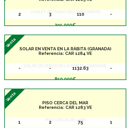
CHALET ADOSADO EN CARBONERAS
2
3
110
-
Baños
Dormitorios
Superficie
Planta
295.000€
Venta
SOLAR EN VENTA EN LA RÁBITA (GRANADA)
Referencia:
CAR 1284 VE
SOLAR EN VENTA EN LA RÁBITA (GRANADA)
-
-
1132.63
-
Baños
Dormitorios
Superficie
Planta
850.000€
Venta
PISO CERCA DEL MAR
Referencia:
CAR 1283 VE
PISO CERCA DEL MAR
1
2
75
1