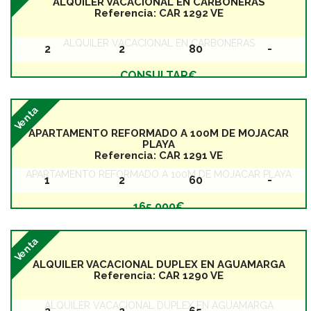
ALQUILER VACACIONAL EN CARBONERAS
Referencia:
CAR 1292 VE
ALQUILER VACACIONAL EN CARBONERAS
2
2
80
-
Baños
Dormitorios
Superficie
Planta
CONSULTAR€
Venta
APARTAMENTO REFORMADO A 100M DE MOJACAR
PLAYA
Referencia:
CAR 1291 VE
APARTAMENTO REFORMADO A 100M DE MOJACAR PLAYA
1
2
60
-
Baños
Dormitorios
Superficie
Planta
165.000€
Venta
ALQUILER VACACIONAL DUPLEX EN AGUAMARGA
Referencia:
CAR 1290 VE
ALQUILER VACACIONAL DUPLEX EN AGUAMARGA