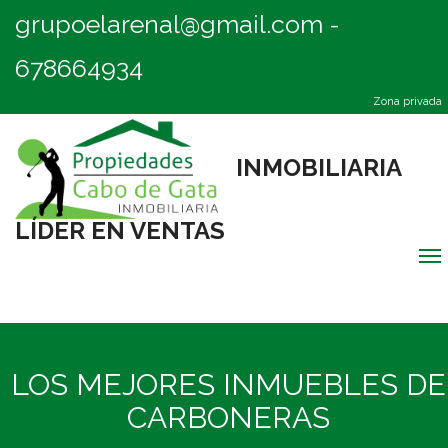
grupoelarenal@gmail.com
-
678664934
Zona privada
INMOBILIARIA
LÍDER EN VENTAS
Me
Inicio
LOS MEJORES INMUEBLES DE
Destacadas
CARBONERAS
Quiénes Somos