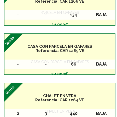
Referencia:
CAR 1266 VE
PARCELA EN GAFARES
-
-
134
BAJA
Baños
Dormitorios
Superficie
Planta
24.000€
Venta
CASA CON PARCELA EN GAFARES
Referencia:
CAR 1265 VE
CASA CON PARCELA EN GAFARES
-
-
66
BAJA
Baños
Dormitorios
Superficie
Planta
24.000€
Venta
CHALET EN VERA
Referencia:
CAR 1264 VE
CHALET EN VERA
2
3
440
BAJA