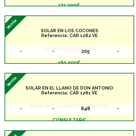
Baños
Dormitorios
Superficie
Planta
175.000€
Venta
SOLAR EN LOS COCONES
Referencia:
CAR 1282 VE
SOLAR EN LOS COCONES
-
-
205
-
Baños
Dormitorios
Superficie
Planta
160.000€
Venta
SOLAR EN EL LLANO DE DON ANTONIO
Referencia:
CAR 1281 VE
SOLAR EN EL LLANO DE DON ANTONIO
-
-
648
-
Baños
Dormitorios
Superficie
Planta
CONSULTAR€