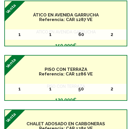
Venta
ÁTICO EN AVENIDA GARRUCHA
Referencia:
CAR 1287 VE
ÁTICO EN AVENIDA GARRUCHA
1
1
60
2
Baños
Dormitorios
Superficie
Planta
150.000€
Venta
PISO CON TERRAZA
Referencia:
CAR 1286 VE
PISO CON TERRAZA
1
1
50
2
Baños
Dormitorios
Superficie
Planta
120.000€
Venta
CHALET ADOSADO EN CARBONERAS
Referencia:
CAR 1285 VE