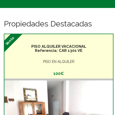
Contacto
Inmuebles en Carboneras
Propiedades Destacadas
Inmuebles en Agua Amarga
Venta
Alquiler Agua Amarga
PISO ALQUILER VACACIONAL
Referencia:
CAR 1301 VE
Inmuebles en Almeria
PISO EN ALQUILER
Alquila Cabo de Gata
100€