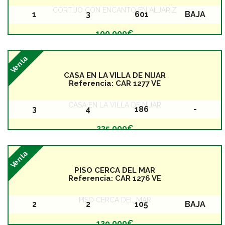
CORTIJO CON ENCANTO EN ALJÁRIZ
1
3
601
BAJA
Baños
Dormitorios
Superficie
Planta
100.000€
Venta
CASA EN LA VILLA DE NIJAR
Referencia:
CAR 1277 VE
CASA EN LA VILLA DE NIJAR
3
4
186
-
Baños
Dormitorios
Superficie
Planta
235.000€
Venta
PISO CERCA DEL MAR
Referencia:
CAR 1276 VE
PISO CERCA DEL MAR
2
2
105
BAJA
Baños
Dormitorios
Superficie
Planta
129.000€