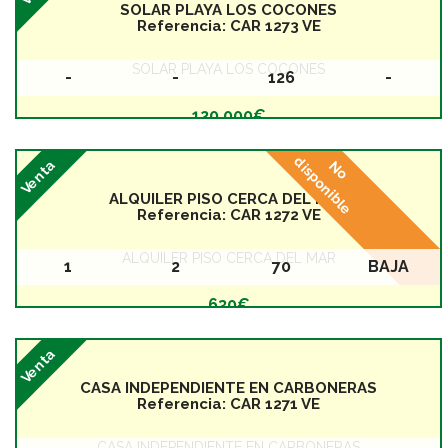
SOLAR PLAYA LOS COCONES
Referencia:
CAR 1273 VE
SOLAR PLAYA LOS COCONES
-
-
126
-
Baños
Dormitorios
Superficie
Planta
120.000€
disponible
Venta
No
ALQUILER PISO CERCA DEL MAR
Referencia:
CAR 1272 VE
ALQUILER PISO CERCA DEL MAR
1
2
70
BAJA
Baños
Dormitorios
Superficie
Planta
630€
Venta
CASA INDEPENDIENTE EN CARBONERAS
Referencia:
CAR 1271 VE
CASA INDEPENDIENTE EN CARBONERAS