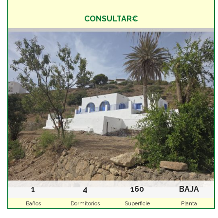
CONSULTAR€
1
4
160
BAJA
Baños
Dormitorios
Superficie
Planta