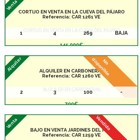
Venta
CORTIJO EN VENTA EN LA CUEVA DEL PÁJARO
Referencia:
CAR 1261 VE
CORTIJO EN VENTA EN LA CUEVA DEL PÁJARO
1
4
269
BAJA
Baños
Dormitorios
Superficie
Planta
145.000€
Alquiler
disponible
No
ALQUILER EN CARBONERAS
Referencia:
CAR 1260 VE
ALQUILER EN CARBONERAS
2
3
100
-
Baños
Dormitorios
Superficie
Planta
700€
Vendido
Venta
BAJO EN VENTA JARDINES DEL MAR
Referencia:
CAR 1259 VE