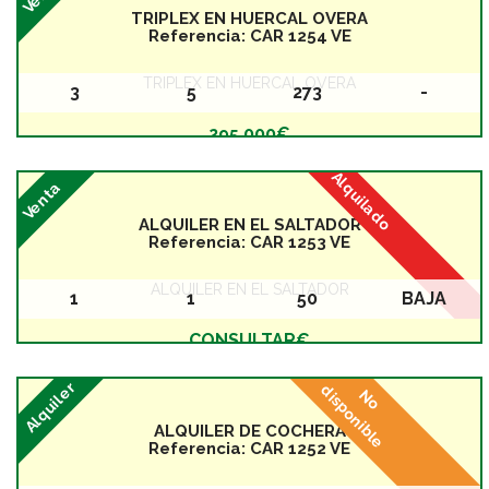
TRIPLEX EN HUERCAL OVERA
Referencia:
CAR 1254 VE
TRIPLEX EN HUERCAL OVERA
3
5
273
-
Baños
Dormitorios
Superficie
Planta
295.000€
Alquilado
Venta
ALQUILER EN EL SALTADOR
Referencia:
CAR 1253 VE
ALQUILER EN EL SALTADOR
1
1
50
BAJA
Baños
Dormitorios
Superficie
Planta
CONSULTAR€
Alquiler
disponible
No
ALQUILER DE COCHERA
Referencia:
CAR 1252 VE