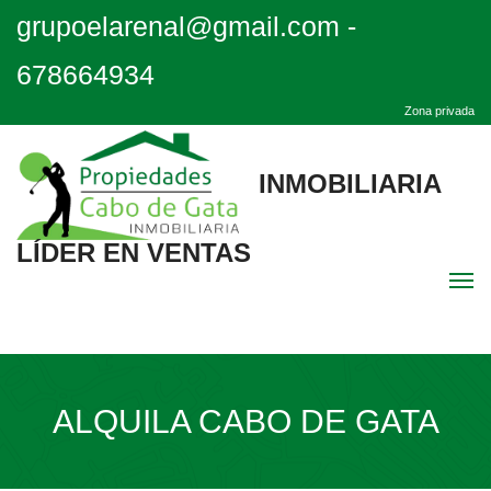
grupoelarenal@gmail.com
-
678664934
Zona privada
INMOBILIARIA
LÍDER EN VENTAS
Men
Inicio
ALQUILA CABO DE GATA
Destacadas
Quiénes Somos