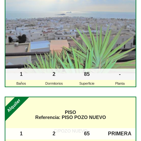
1
2
85
-
Baños
Dormitorios
Superficie
Planta
Alquiler
PISO
Referencia:
PISO POZO NUEVO
C/POZO NUEVO
1
2
65
PRIMERA