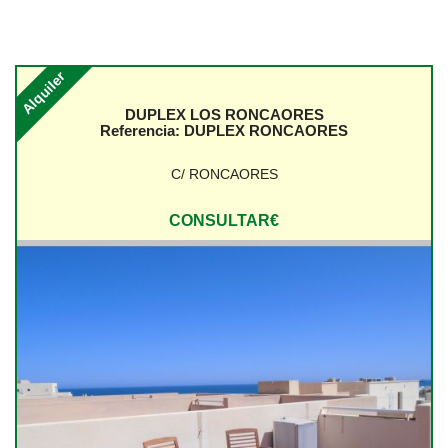
Contacto
Alquiler
Inmuebles en Carboneras
DUPLEX LOS RONCAORES
Inmuebles en Agua Amarga
Referencia:
DUPLEX RONCAORES
Alquiler Agua Amarga
C/ RONCAORES
Inmuebles en Almeria
CONSULTAR€
Alquila Cabo de Gata