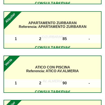
Baños
Dormitorios
Superficie
Planta
CONSULTAR€/DIA€
Alquiler
APARTAMENTO ZURBARAN
Referencia:
APARTAMENTO ZURBARAN
C/ZURBARAN
1
2
85
-
Baños
Dormitorios
Superficie
Planta
CONSULTAR€/DIA€
Venta
ATICO CON PISCINA
Referencia:
ATICO AV.ALMERIA
AV. ALMERIA
1
2
90
-
Baños
Dormitorios
Superficie
Planta
CONSULTAR€/DIA€