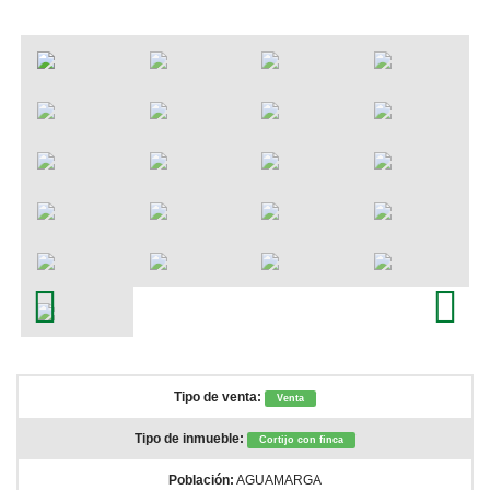
Contacto
Inmuebles en Carboneras
Inmuebles en Agua Amarga
Alquiler Agua Amarga
Inmuebles en Almeria
Alquila Cabo de Gata
Previous
Next
Tipo de venta:
Venta
Tipo de inmueble:
Cortijo con finca
Población:
AGUAMARGA