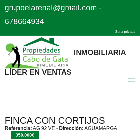
grupoelarenal@gmail.com
-
678664934
Zona privada
INMOBILIARIA
LÍDER EN VENTAS
Men
Inicio
FINCA CON CORTIJOS
Destacadas
Referencia:
AG 92 VE
-
Dirección:
AGUAMARGA
350.000€
Quiénes Somos