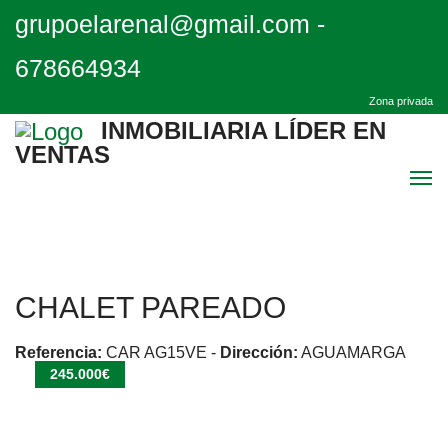
grupoelarenal@gmail.com
-
678664934
Zona privada
INMOBILIARIA LÍDER EN
VENTAS
Men
Inicio
CHALET PAREADO
Destacadas
Referencia:
CAR AG15VE
-
Dirección:
AGUAMARGA
Quiénes Somos
245.000€
Contacto