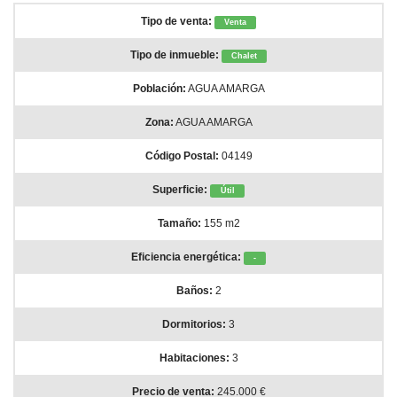
Inmuebles en Carboneras
Tipo de venta:
Venta
Inmuebles en Agua Amarga
Tipo de inmueble:
Chalet
Alquiler Agua Amarga
Población:
AGUA AMARGA
Inmuebles en Almeria
Zona:
AGUA AMARGA
Código Postal:
04149
Alquila Cabo de Gata
Superficie:
Útil
Tamaño:
155 m2
Eficiencia energética:
-
Baños:
2
Dormitorios:
3
Habitaciones:
3
Precio de venta:
245.000 €