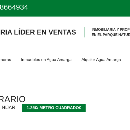
8664934
INMOBILIARIA Y PRO
RIA LÍDER EN VENTAS
EN EL PARQUE NATU
oneras
Inmuebles en Agua Amarga
Alquiler Agua Amarga
RARIO
. NIJAR
1.25€/ METRO CUADRADO€