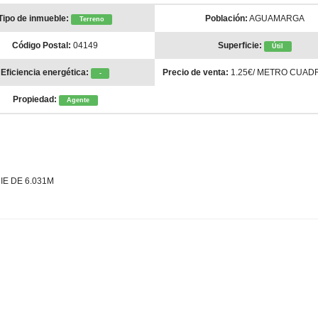
Tipo de inmueble:
Población:
AGUAMARGA
Terreno
Código Postal:
04149
Superficie:
Útil
Eficiencia energética:
Precio de venta:
1.25€/ METRO CUAD
-
Propiedad:
Agente
E DE 6.031M