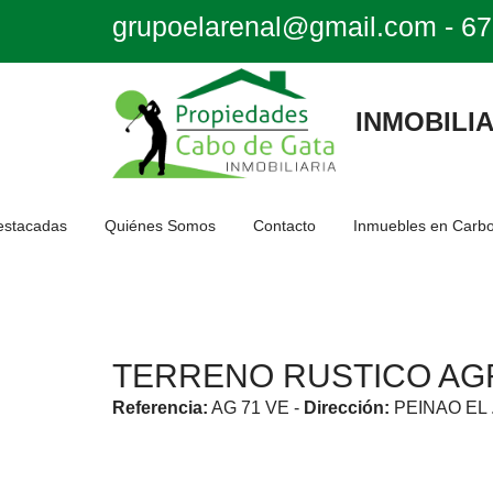
grupoelarenal@gmail.com
-
67
INMOBILIA
estacadas
Quiénes Somos
Contacto
Inmuebles en Carb
TERRENO RUSTICO AG
Referencia:
AG 71 VE
-
Dirección:
PEINAO EL 