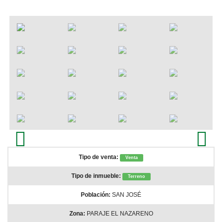
Contacto
Inmuebles en Carboneras
Inmuebles en Agua Amarga
Alquiler Agua Amarga
Inmuebles en Almeria
Alquila Cabo de Gata
Previous
Next
Tipo de venta:
Venta
Tipo de inmueble:
Terreno
Población:
SAN JOSÉ
Zona:
PARAJE EL NAZARENO