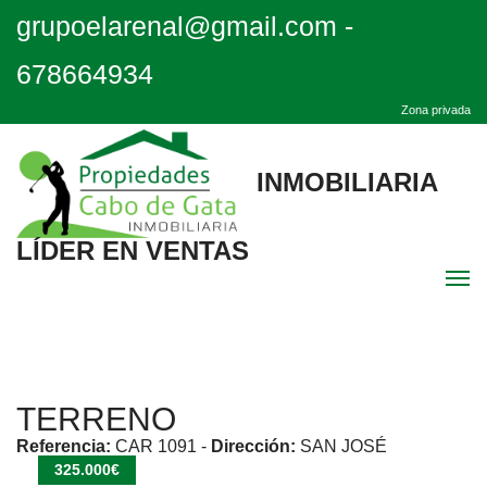
grupoelarenal@gmail.com
-
678664934
Zona privada
INMOBILIARIA
LÍDER EN VENTAS
Men
Inicio
TERRENO
Destacadas
Referencia:
CAR 1091
-
Dirección:
SAN JOSÉ
325.000€
Quiénes Somos