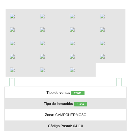
Contacto
Inmuebles en Carboneras
Inmuebles en Agua Amarga
Alquiler Agua Amarga
Inmuebles en Almeria
Alquila Cabo de Gata
Previous
Next
Tipo de venta:
Venta
Tipo de inmueble:
Casa
Zona:
CAMPOHERMOSO
Código Postal:
04110