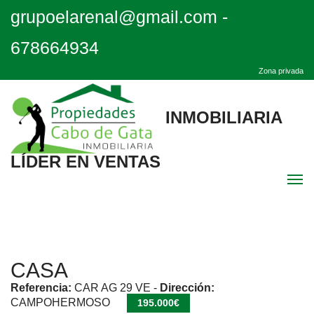
grupoelarenal@gmail.com
-
678664934
Zona privada
INMOBILIARIA
LÍDER EN VENTAS
Men
Inicio
CASA
Destacadas
Referencia:
CAR AG 29 VE
-
Dirección:
CAMPOHERMOSO
195.000€
Quiénes Somos